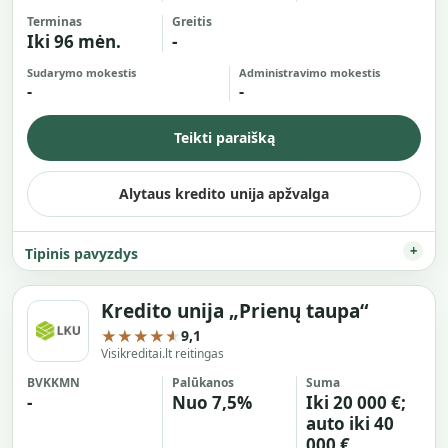
Terminas
Greitis
Iki 96 mėn.
-
Sudarymo mokestis
Administravimo mokestis
-
-
Teikti paraišką
Alytaus kredito unija apžvalga
Tipinis pavyzdys
Kredito unija „Prienų taupa“
★★★★★
9,1
Visikreditai.lt reitingas
BVKKMN
Palūkanos
Suma
-
Nuo 7,5%
Iki 20 000 €;
auto iki 40
000 €