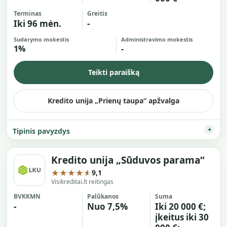
Terminas
Greitis
Iki 96 mėn.
-
Sudarymo mokestis
Administravimo mokestis
1%
-
Teikti paraišką
Kredito unija „Prienų taupa“ apžvalga
Tipinis pavyzdys
Kredito unija „Sūduvos parama“
★★★★★
9,1
Visikreditai.lt reitingas
BVKKMN
Palūkanos
Suma
-
Nuo 7,5%
Iki 20 000 €;
įkeitus iki 30