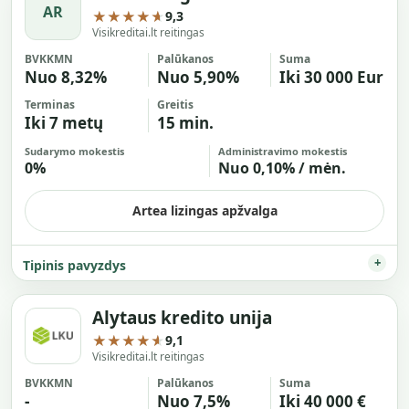
AR
★★★★★
9,3
Visikreditai.lt reitingas
BVKKMN
Palūkanos
Suma
Nuo 8,32%
Nuo 5,90%
Iki 30 000 Eur
Terminas
Greitis
Iki 7 metų
15 min.
Sudarymo mokestis
Administravimo mokestis
0%
Nuo 0,10% / mėn.
Artea lizingas apžvalga
Tipinis pavyzdys
Alytaus kredito unija
★★★★★
9,1
Visikreditai.lt reitingas
BVKKMN
Palūkanos
Suma
-
Nuo 7,5%
Iki 40 000 €