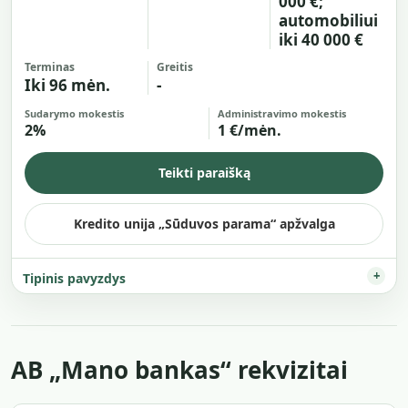
000 €;
automobiliui
iki 40 000 €
Terminas
Greitis
Iki 96 mėn.
-
Sudarymo mokestis
Administravimo mokestis
2%
1 €/mėn.
Teikti paraišką
Kredito unija „Sūduvos parama“ apžvalga
Tipinis pavyzdys
AB „Mano bankas“ rekvizitai