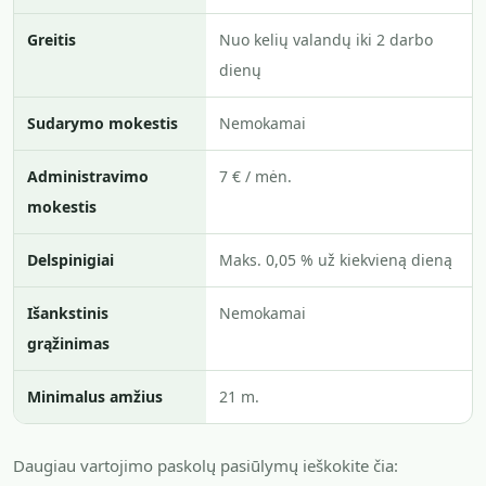
Greitis
Nuo kelių valandų iki 2 darbo
dienų
Sudarymo mokestis
Nemokamai
Administravimo
7 € / mėn.
mokestis
Delspinigiai
Maks. 0,05 % už kiekvieną dieną
Išankstinis
Nemokamai
grąžinimas
Minimalus amžius
21 m.
Daugiau vartojimo paskolų pasiūlymų ieškokite čia: