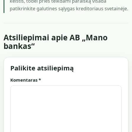
keistis, todėl prieš teikdami paraišką visada
patikrinkite galutines sąlygas kreditoriaus svetainėje.
Atsiliepimai apie AB „Mano
bankas“
Palikite atsiliepimą
Komentaras
*