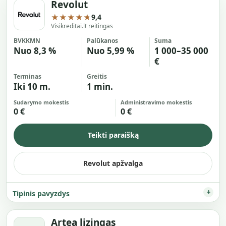
Revolut
★★★★★
9,4
Visikreditai.lt reitingas
BVKKMN
Palūkanos
Suma
Nuo 8,3 %
Nuo 5,99 %
1 000–35 000
€
Terminas
Greitis
Iki 10 m.
1 min.
Sudarymo mokestis
Administravimo mokestis
0 €
0 €
Teikti paraišką
Revolut apžvalga
Tipinis pavyzdys
Artea lizingas