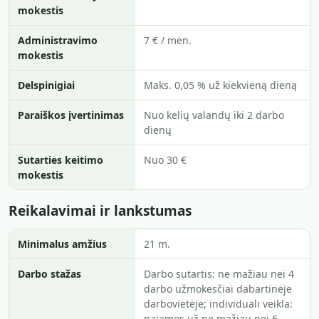
mokestis
Administravimo
7 € / mėn.
mokestis
Delspinigiai
Maks. 0,05 % už kiekvieną dieną
Paraiškos įvertinimas
Nuo kelių valandų iki 2 darbo
dienų
Sutarties keitimo
Nuo 30 €
mokestis
Reikalavimai ir lankstumas
Minimalus amžius
21 m.
Darbo stažas
Darbo sutartis: ne mažiau nei 4
darbo užmokesčiai dabartinėje
darbovietėje; individuali veikla:
pajamos už ne mažiau nei 6