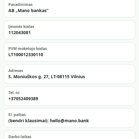
Pavadinimas
AB „Mano bankas“
Įmonės kodas
112043081
PVM mokėtojo kodas
LT100012330110
Adresas
S. Moniuškos g. 27, LT-08115 Vilnius
Tel. nr.
+37052409389
El. paštas
(bendri klausimai): hello@mano.bank
Darbo laikas