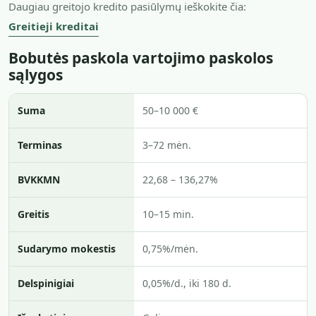
Daugiau greitojo kredito pasiūlymų ieškokite čia:
Greitieji kreditai
Bobutės paskola vartojimo paskolos
sąlygos
Suma
50–10 000 €
Terminas
3–72 mėn.
BVKKMN
22,68 – 136,27%
Greitis
10–15 min.
Sudarymo mokestis
0,75%/mėn.
Delspinigiai
0,05%/d., iki 180 d.