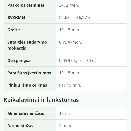
Paskolos terminas
3–72 mėn.
BVKKMN
22,68 – 136,27%
Greitis
10–15 min.
Sutarties sudarymo
0,75%/mėn.
mokestis
Delspinigiai
0,05%/d., iki 180 d.
Paraiškos įvertinimas
10–15 min.
Pinigų išmokėjimas
Per 15 min.
Reikalavimai ir lankstumas
Minimalus amžius
18 m.
Darbo stažas
4 mėn.