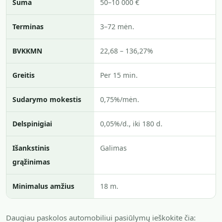
Suma
50–10 000 €
Terminas
3–72 mėn.
BVKKMN
22,68 – 136,27%
Greitis
Per 15 min.
Sudarymo mokestis
0,75%/mėn.
Delspinigiai
0,05%/d., iki 180 d.
Išankstinis
Galimas
grąžinimas
Minimalus amžius
18 m.
Daugiau paskolos automobiliui pasiūlymų ieškokite čia: