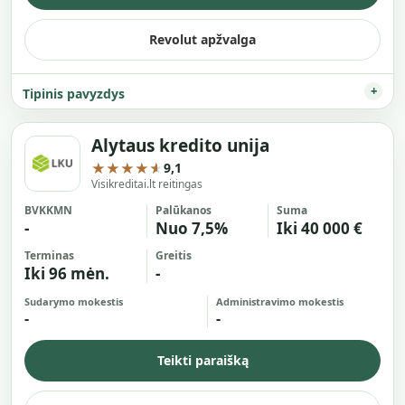
Revolut apžvalga
Tipinis pavyzdys
Alytaus kredito unija
★★★★★
9,1
Visikreditai.lt reitingas
BVKKMN
Palūkanos
Suma
-
Nuo 7,5%
Iki 40 000 €
Terminas
Greitis
Iki 96 mėn.
-
Sudarymo mokestis
Administravimo mokestis
-
-
Teikti paraišką