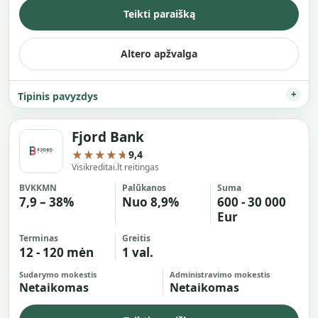
Teikti paraišką
Altero apžvalga
Tipinis pavyzdys
Fjord Bank
★★★★★
9,4
Visikreditai.lt reitingas
BVKKMN
Palūkanos
Suma
7,9 – 38%
Nuo 8,9%
600 - 30 000
Eur
Terminas
Greitis
12 - 120 mėn
1 val.
Sudarymo mokestis
Administravimo mokestis
Netaikomas
Netaikomas