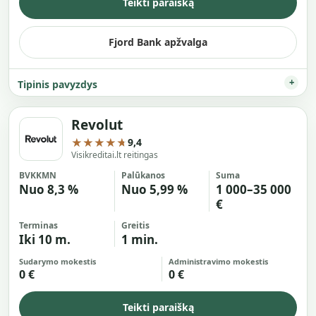
Teikti paraišką
Fjord Bank apžvalga
Tipinis pavyzdys
Revolut
★★★★★
9,4
Visikreditai.lt reitingas
BVKKMN
Palūkanos
Suma
Nuo 8,3 %
Nuo 5,99 %
1 000–35 000
€
Terminas
Greitis
Iki 10 m.
1 min.
Sudarymo mokestis
Administravimo mokestis
0 €
0 €
Teikti paraišką