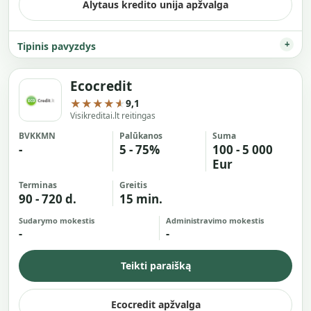
Alytaus kredito unija apžvalga
Tipinis pavyzdys
Ecocredit
★★★★★
9,1
Visikreditai.lt reitingas
BVKKMN
Palūkanos
Suma
-
5 - 75%
100 - 5 000
Eur
Terminas
Greitis
90 - 720 d.
15 min.
Sudarymo mokestis
Administravimo mokestis
-
-
Teikti paraišką
Ecocredit apžvalga