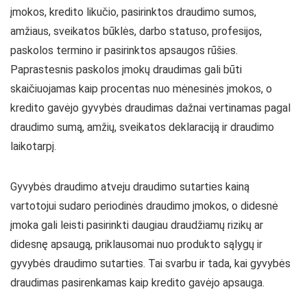
įmokos, kredito likučio, pasirinktos draudimo sumos,
amžiaus, sveikatos būklės, darbo statuso, profesijos,
paskolos termino ir pasirinktos apsaugos rūšies.
Paprastesnis paskolos įmokų draudimas gali būti
skaičiuojamas kaip procentas nuo mėnesinės įmokos, o
kredito gavėjo gyvybės draudimas dažnai vertinamas pagal
draudimo sumą, amžių, sveikatos deklaraciją ir draudimo
laikotarpį.
Gyvybės draudimo atveju draudimo sutarties kainą
vartotojui sudaro periodinės draudimo įmokos, o didesnė
įmoka gali leisti pasirinkti daugiau draudžiamų rizikų ar
didesnę apsaugą, priklausomai nuo produkto sąlygų ir
gyvybės draudimo sutarties. Tai svarbu ir tada, kai gyvybės
draudimas pasirenkamas kaip kredito gavėjo apsauga.