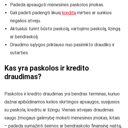
Padeda apsaugoti mėnesines paskolos įmokas.
Gali padėti padengti likusį
kreditą
mirties ar sunkios
negalios atveju.
Aktualus turint būsto paskolą, vartojimo paskolą, lizingą
ar bendraskolį.
Draudimo sąlygos priklauso nuo pasirinkto draudiko ir
sutarties.
Kas yra paskolos ir kredito
draudimas?
Paskolos ir kredito draudimas yra bendras terminas, kuriuo
dažnai apibūdinamos kelios skirtingos apsaugos, susijusios
su paskola, kreditu ar lizingu. Vienais atvejais draudimas
saugo žmogaus galimybę mokėti mėnesines įmokas, kitais
– padeda sumažinti šeimos ar bendraskolio finansinę naštą,