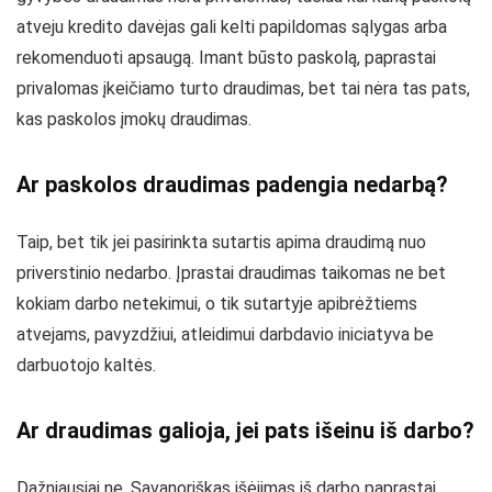
atveju kredito davėjas gali kelti papildomas sąlygas arba
rekomenduoti apsaugą. Imant būsto paskolą, paprastai
privalomas įkeičiamo turto draudimas, bet tai nėra tas pats,
kas paskolos įmokų draudimas.
Ar paskolos draudimas padengia nedarbą?
Taip, bet tik jei pasirinkta sutartis apima draudimą nuo
priverstinio nedarbo. Įprastai draudimas taikomas ne bet
kokiam darbo netekimui, o tik sutartyje apibrėžtiems
atvejams, pavyzdžiui, atleidimui darbdavio iniciatyva be
darbuotojo kaltės.
Ar draudimas galioja, jei pats išeinu iš darbo?
Dažniausiai ne. Savanoriškas išėjimas iš darbo paprastai