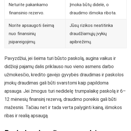
Neturite pakankamo
Įmoka būtų didelė, o
finansinio rezervo.
draudimo išmoka ribota.
Norite apsaugoti šeimą
Jūsų rizikos neatitinka
nuo finansinių
draudžiamųjų įvykių
įsipareigojimų.
apibrėžimų.
Pavyzdžiui, jei šeima turi būsto paskolą, augina vaikus ir
didžioji pajamų dalis priklauso nuo vieno asmens darbo
užmokesčio, kredito gavėjo gyvybės draudimas ir paskolos
įmokų draudimas gali būti svarstomi kaip papildoma
apsauga. Jei žmogus turi nedidelę trumpalaikę paskolą ir 6–
12 mėnesių finansinį rezervą, draudimo poreikis gali būti
mažesnis. Tačiau net ir tada verta palyginti kainą, išmokos
ribas ir realią apsaugą.