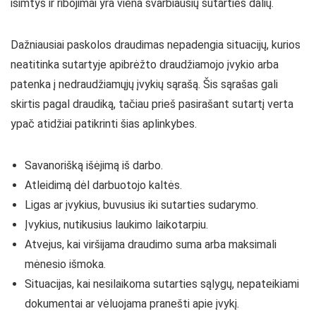
išimtys ir ribojimai yra viena svarbiausių sutarties dalių.
Dažniausiai paskolos draudimas nepadengia situacijų, kurios
neatitinka sutartyje apibrėžto draudžiamojo įvykio arba
patenka į nedraudžiamųjų įvykių sąrašą. Šis sąrašas gali
skirtis pagal draudiką, tačiau prieš pasirašant sutartį verta
ypač atidžiai patikrinti šias aplinkybes.
Savanorišką išėjimą iš darbo.
Atleidimą dėl darbuotojo kaltės.
Ligas ar įvykius, buvusius iki sutarties sudarymo.
Įvykius, nutikusius laukimo laikotarpiu.
Atvejus, kai viršijama draudimo suma arba maksimali
mėnesio išmoka.
Situacijas, kai nesilaikoma sutarties sąlygų, nepateikiami
dokumentai ar vėluojama pranešti apie įvykį.