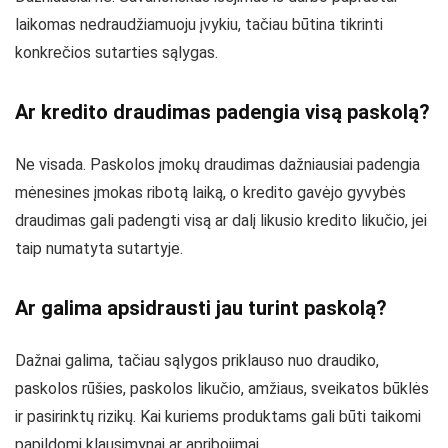
laikomas nedraudžiamuoju įvykiu, tačiau būtina tikrinti
konkrečios sutarties sąlygas.
Ar kredito draudimas padengia visą paskolą?
Ne visada. Paskolos įmokų draudimas dažniausiai padengia
mėnesines įmokas ribotą laiką, o kredito gavėjo gyvybės
draudimas gali padengti visą ar dalį likusio kredito likučio, jei
taip numatyta sutartyje.
Ar galima apsidrausti jau turint paskolą?
Dažnai galima, tačiau sąlygos priklauso nuo draudiko,
paskolos rūšies, paskolos likučio, amžiaus, sveikatos būklės
ir pasirinktų rizikų. Kai kuriems produktams gali būti taikomi
papildomi klausimynai ar apribojimai.