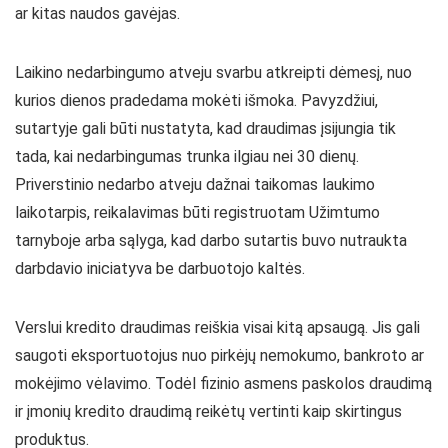
ar kitas naudos gavėjas.
Laikino nedarbingumo atveju svarbu atkreipti dėmesį, nuo
kurios dienos pradedama mokėti išmoka. Pavyzdžiui,
sutartyje gali būti nustatyta, kad draudimas įsijungia tik
tada, kai nedarbingumas trunka ilgiau nei 30 dienų.
Priverstinio nedarbo atveju dažnai taikomas laukimo
laikotarpis, reikalavimas būti registruotam Užimtumo
tarnyboje arba sąlyga, kad darbo sutartis buvo nutraukta
darbdavio iniciatyva be darbuotojo kaltės.
Verslui kredito draudimas reiškia visai kitą apsaugą. Jis gali
saugoti eksportuotojus nuo pirkėjų nemokumo, bankroto ar
mokėjimo vėlavimo. Todėl fizinio asmens paskolos draudimą
ir įmonių kredito draudimą reikėtų vertinti kaip skirtingus
produktus.