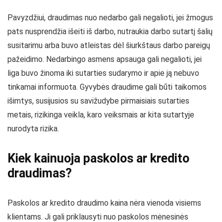
Pavyzdžiui, draudimas nuo nedarbo gali negalioti, jei žmogus
pats nusprendžia išeiti iš darbo, nutraukia darbo sutartį šalių
susitarimu arba buvo atleistas dėl šiurkštaus darbo pareigų
pažeidimo. Nedarbingo asmens apsauga gali negalioti, jei
liga buvo žinoma iki sutarties sudarymo ir apie ją nebuvo
tinkamai informuota. Gyvybės draudime gali būti taikomos
išimtys, susijusios su savižudybe pirmaisiais sutarties
metais, rizikinga veikla, karo veiksmais ar kita sutartyje
nurodyta rizika.
Kiek kainuoja paskolos ar kredito
draudimas?
Paskolos ar kredito draudimo kaina nėra vienoda visiems
klientams. Ji gali priklausyti nuo paskolos mėnesinės