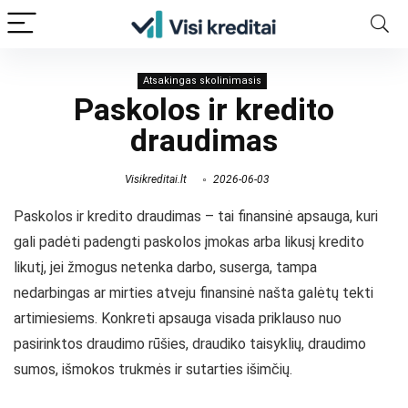
Atsakingas skolinimasis
Paskolos ir kredito
draudimas
Visikreditai.lt
2026-06-03
Paskolos ir kredito draudimas – tai finansinė apsauga, kuri
gali padėti padengti paskolos įmokas arba likusį kredito
likutį, jei žmogus netenka darbo, suserga, tampa
nedarbingas ar mirties atveju finansinė našta galėtų tekti
artimiesiems. Konkreti apsauga visada priklauso nuo
pasirinktos draudimo rūšies, draudiko taisyklių, draudimo
sumos, išmokos trukmės ir sutarties išimčių.