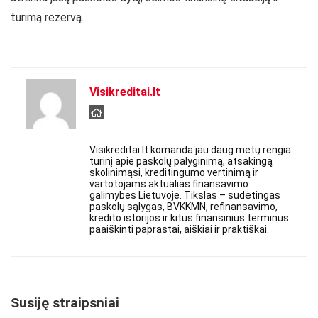
turimą rezervą.
Visikreditai.lt
Visikreditai.lt komanda jau daug metų rengia
turinį apie paskolų palyginimą, atsakingą
skolinimąsi, kreditingumo vertinimą ir
vartotojams aktualias finansavimo
galimybes Lietuvoje. Tikslas – sudėtingas
paskolų sąlygas, BVKKMN, refinansavimo,
kredito istorijos ir kitus finansinius terminus
paaiškinti paprastai, aiškiai ir praktiškai.
Susiję straipsniai