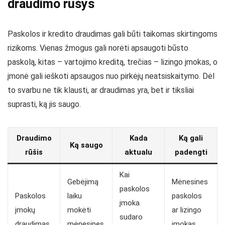
draudimo rūšys
Paskolos ir kredito draudimas gali būti taikomas skirtingoms
rizikoms. Vienas žmogus gali norėti apsaugoti būsto
paskolą, kitas – vartojimo kreditą, trečias – lizingo įmokas, o
įmonė gali ieškoti apsaugos nuo pirkėjų neatsiskaitymo. Dėl
to svarbu ne tik klausti, ar draudimas yra, bet ir tiksliai
suprasti, ką jis saugo.
Draudimo
Kada
Ką gali
Ką saugo
rūšis
aktualu
padengti
Kai
Gebėjimą
Mėnesines
paskolos
Paskolos
laiku
paskolos
įmoka
įmokų
mokėti
ar lizingo
sudaro
draudimas
mėnesines
įmokas