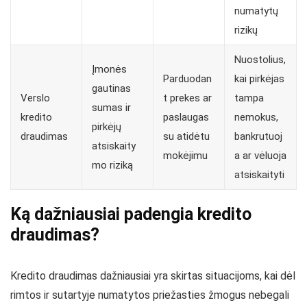
numatytų
rizikų
Nuostolius,
Įmonės
Parduodan
kai pirkėjas
gautinas
Verslo
t prekes ar
tampa
sumas ir
kredito
paslaugas
nemokus,
pirkėjų
draudimas
su atidėtu
bankrutuoj
atsiskaity
mokėjimu
a ar vėluoja
mo riziką
atsiskaityti
Ką dažniausiai padengia kredito
draudimas?
Kredito draudimas dažniausiai yra skirtas situacijoms, kai dėl
rimtos ir sutartyje numatytos priežasties žmogus nebegali