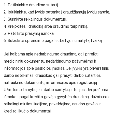
Patikrinkite draudimo sutartį.
Įsitikinkite, kad įvykis patenka į draudžiamųjų įvykių sąrašą.
Surinkite reikalingus dokumentus.
Kreipkitės į draudiką arba draudimo tarpininką.
Pateikite prašymą išmokai.
Sulaukite sprendimo pagal sutartyje numatytą tvarką.
Jei kalbama apie nedarbingumo draudimą, gali prireikti
medicininių dokumentų, nedarbingumo pažymėjimo ir
informacijos apie paskolos įmokas. Jei įvykis yra priverstinis
darbo netekimas, draudikas gali prašyti darbo sutarties
nutraukimo dokumentų, informacijos apie registraciją
Užimtumo tarnyboje ir darbo santykių istorijos. Jei prašoma
išmokos pagal kredito gavėjo gyvybės draudimą, dažniausiai
reikalingi mirties liudijimo, paveldėjimo, naudos gavėjo ir
kredito likučio dokumentai.