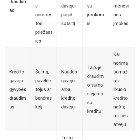
draudim
e
davėjui
su
mėnesi
as
numaty
pagal
įmokom
nes
tos
sutartį
is
įmokas
priežast
ies
Kai
norima
Taip, jei
Kredito
Šeimą,
Naudos
sumaži
draudim
gavėjo
paveldė
gavėjui
nti
o suma
gyvybės
tojus ar
arba
likusio
siejama
draudim
bendras
kredito
kredito
su
as
kolį
davėjui
naštą
kreditu
mirties
atveju
Turto