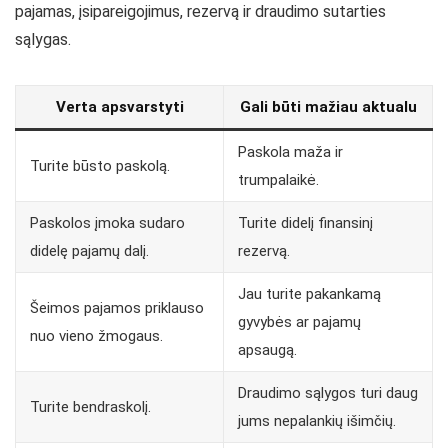
pajamas, įsipareigojimus, rezervą ir draudimo sutarties
sąlygas.
Verta apsvarstyti
Gali būti mažiau aktualu
Paskola maža ir
Turite būsto paskolą.
trumpalaikė.
Paskolos įmoka sudaro
Turite didelį finansinį
didelę pajamų dalį.
rezervą.
Jau turite pakankamą
Šeimos pajamos priklauso
gyvybės ar pajamų
nuo vieno žmogaus.
apsaugą.
Draudimo sąlygos turi daug
Turite bendraskolį.
jums nepalankių išimčių.