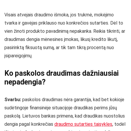
Visais atvejais draudimo išmoka, jos trukmė, mokėjimo
tvarka ir gavėjas priklauso nuo konkrečios sutarties. Dėl to
vien žinoti produkto pavadinimą nepakanka. Reikia tikrinti, ar
draudimas dengia mėnesines įmokas, likusį kredito likutį,
pasirinktą fiksuotą sumą, ar tik tam tikrą procentą nuo
įsipareigojimų.
Ko paskolos draudimas dažniausiai
nepadengia?
Svarbu:
paskolos draudimas nėra garantija, kad bet kokioje
sudėtingoje finansinėje situacijoje draudikas perims jūsų
paskolą. Lietuvos bankas primena, kad draudikas nuostolius
dengia pagal konkrečias
draudimo sutarties taisykles
, todėl