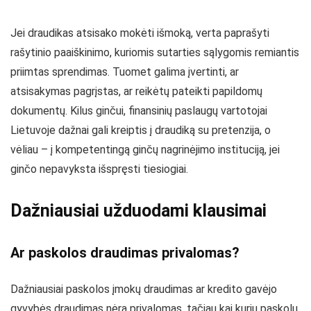
Jei draudikas atsisako mokėti išmoką, verta paprašyti
rašytinio paaiškinimo, kuriomis sutarties sąlygomis remiantis
priimtas sprendimas. Tuomet galima įvertinti, ar
atsisakymas pagrįstas, ar reikėtų pateikti papildomų
dokumentų. Kilus ginčui, finansinių paslaugų vartotojai
Lietuvoje dažnai gali kreiptis į draudiką su pretenzija, o
vėliau – į kompetentingą ginčų nagrinėjimo instituciją, jei
ginčo nepavyksta išspręsti tiesiogiai.
Dažniausiai užduodami klausimai
Ar paskolos draudimas privalomas?
Dažniausiai paskolos įmokų draudimas ar kredito gavėjo
gyvybės draudimas nėra privalomas, tačiau kai kurių paskolų