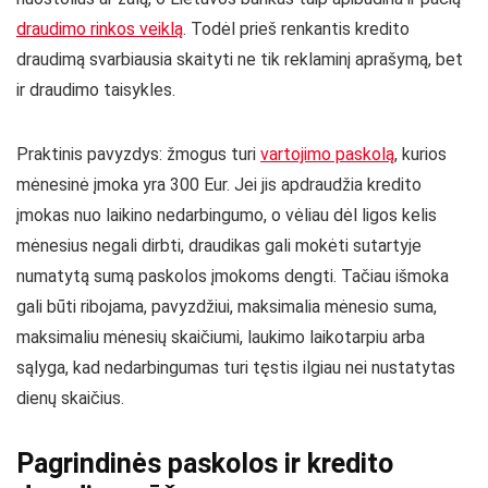
draudimo rinkos veiklą
. Todėl prieš renkantis kredito
draudimą svarbiausia skaityti ne tik reklaminį aprašymą, bet
ir draudimo taisykles.
Praktinis pavyzdys: žmogus turi
vartojimo paskolą
, kurios
mėnesinė įmoka yra 300 Eur. Jei jis apdraudžia kredito
įmokas nuo laikino nedarbingumo, o vėliau dėl ligos kelis
mėnesius negali dirbti, draudikas gali mokėti sutartyje
numatytą sumą paskolos įmokoms dengti. Tačiau išmoka
gali būti ribojama, pavyzdžiui, maksimalia mėnesio suma,
maksimaliu mėnesių skaičiumi, laukimo laikotarpiu arba
sąlyga, kad nedarbingumas turi tęstis ilgiau nei nustatytas
dienų skaičius.
Pagrindinės paskolos ir kredito