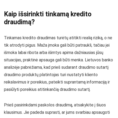
Kaip išsirinkti tinkamą kredito
draudimą?
Tinkamas kredito draudimas turėtų atitikti realią riziką, o ne
tik atrodyti pigus. Maža įmoka gali būti patraukli, tačiau jei
išmoka labai ribota arba išimtys apima dažniausias jūsų
situacijas, praktinė apsauga gali būti menka. Lietuvos banko
analizėje pabrėžiama, kad prieš sudarant draudimo sutartį
draudimo produktų platintojas turi nustatyti kliento
reikalavimus ir poreikius, pateikti suprantamą informaciją ir
pasiūlyti poreikius atitinkančią draudimo sutartį.
Prieš pasirinkdami paskolos draudimą, atsakykite į šiuos
klausimus. Jie padeda suprasti, ar jums svarbiau apsaugoti