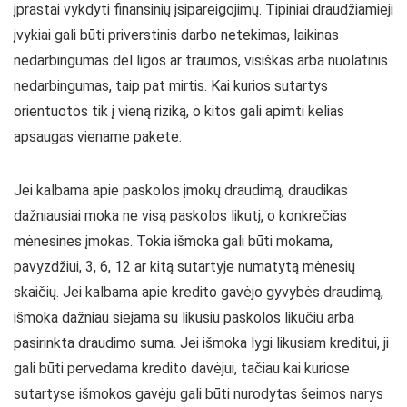
įprastai vykdyti finansinių įsipareigojimų. Tipiniai draudžiamieji
įvykiai gali būti priverstinis darbo netekimas, laikinas
nedarbingumas dėl ligos ar traumos, visiškas arba nuolatinis
nedarbingumas, taip pat mirtis. Kai kurios sutartys
orientuotos tik į vieną riziką, o kitos gali apimti kelias
apsaugas viename pakete.
Jei kalbama apie paskolos įmokų draudimą, draudikas
dažniausiai moka ne visą paskolos likutį, o konkrečias
mėnesines įmokas. Tokia išmoka gali būti mokama,
pavyzdžiui, 3, 6, 12 ar kitą sutartyje numatytą mėnesių
skaičių. Jei kalbama apie kredito gavėjo gyvybės draudimą,
išmoka dažniau siejama su likusiu paskolos likučiu arba
pasirinkta draudimo suma. Jei išmoka lygi likusiam kreditui, ji
gali būti pervedama kredito davėjui, tačiau kai kuriose
sutartyse išmokos gavėju gali būti nurodytas šeimos narys