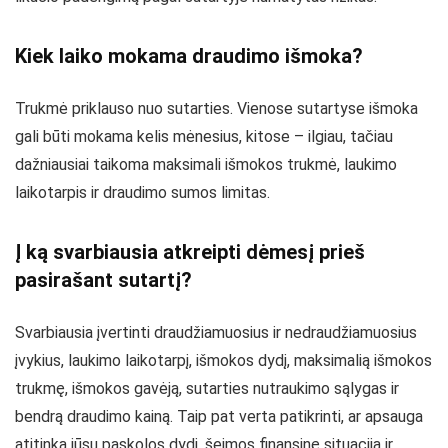
Kiek laiko mokama draudimo išmoka?
Trukmė priklauso nuo sutarties. Vienose sutartyse išmoka
gali būti mokama kelis mėnesius, kitose – ilgiau, tačiau
dažniausiai taikoma maksimali išmokos trukmė, laukimo
laikotarpis ir draudimo sumos limitas.
Į ką svarbiausia atkreipti dėmesį prieš
pasirašant sutartį?
Svarbiausia įvertinti draudžiamuosius ir nedraudžiamuosius
įvykius, laukimo laikotarpį, išmokos dydį, maksimalią išmokos
trukmę, išmokos gavėją, sutarties nutraukimo sąlygas ir
bendrą draudimo kainą. Taip pat verta patikrinti, ar apsauga
atitinka jūsų paskolos dydį, šeimos finansinę situaciją ir