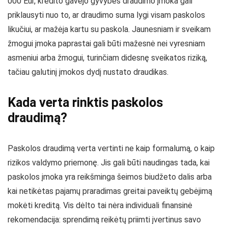
000 Eur, kredito gavėjo gyvybės draudimo įmoka gali
priklausyti nuo to, ar draudimo suma lygi visam paskolos
likučiui, ar mažėja kartu su paskola. Jaunesniam ir sveikam
žmogui įmoka paprastai gali būti mažesnė nei vyresniam
asmeniui arba žmogui, turinčiam didesnę sveikatos riziką,
tačiau galutinį įmokos dydį nustato draudikas.
Kada verta rinktis paskolos
draudimą?
Paskolos draudimą verta vertinti ne kaip formalumą, o kaip
rizikos valdymo priemonę. Jis gali būti naudingas tada, kai
paskolos įmoka yra reikšminga šeimos biudžeto dalis arba
kai netikėtas pajamų praradimas greitai paveiktų gebėjimą
mokėti kreditą. Vis dėlto tai nėra individuali finansinė
rekomendacija: sprendimą reikėtų priimti įvertinus savo