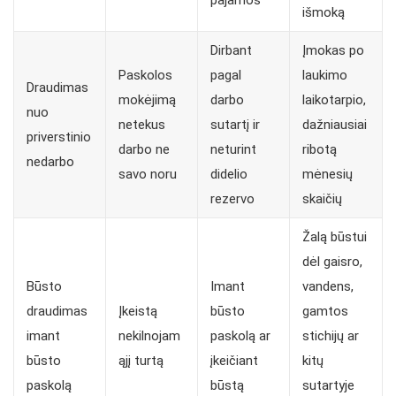
išmoką
Dirbant
Įmokas po
Paskolos
pagal
laukimo
Draudimas
mokėjimą
darbo
laikotarpio,
nuo
netekus
sutartį ir
dažniausiai
priverstinio
darbo ne
neturint
ribotą
nedarbo
savo noru
didelio
mėnesių
rezervo
skaičių
Žalą būstui
dėl gaisro,
Būsto
Imant
vandens,
draudimas
Įkeistą
būsto
gamtos
imant
nekilnojam
paskolą ar
stichijų ar
būsto
ąjį turtą
įkeičiant
kitų
paskolą
būstą
sutartyje