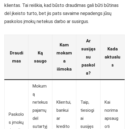
klientas. Tai reiškia, kad būsto draudimas gali būti būtinas
dėl įkeisto turto, bet jis pats savaime nepadengs jūsų
paskolos įmokų netekus darbo ar susirgus.
Ar
Kam
susijęs
Kada
Draudi
Ką
mokam
su
aktualu
mas
saugo
a
paskol
s
išmoka
a?
Mokum
ą
netekus
Klientui,
Taip,
Kai
pajamų
bankui
tiesiogi
norima
Paskolo
dėl
ar
ai
apsaug
s įmokų
sutartyj
kredito
susijęs
oti