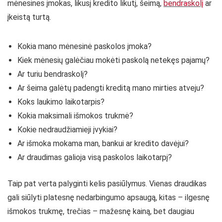
mėnesines įmokas, likusį kredito likutį, šeimą,
bendraskolį
ar
įkeistą turtą.
Kokia mano mėnesinė paskolos įmoka?
Kiek mėnesių galėčiau mokėti paskolą netekęs pajamų?
Ar turiu bendraskolį?
Ar šeima galėtų padengti kreditą mano mirties atveju?
Koks laukimo laikotarpis?
Kokia maksimali išmokos trukmė?
Kokie nedraudžiamieji įvykiai?
Ar išmoka mokama man, bankui ar kredito davėjui?
Ar draudimas galioja visą paskolos laikotarpį?
Taip pat verta palyginti kelis pasiūlymus. Vienas draudikas
gali siūlyti platesnę nedarbingumo apsaugą, kitas – ilgesnę
išmokos trukmę, trečias – mažesnę kainą, bet daugiau