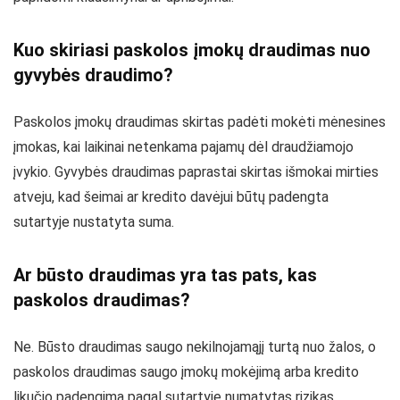
Kuo skiriasi paskolos įmokų draudimas nuo
gyvybės draudimo?
Paskolos įmokų draudimas skirtas padėti mokėti mėnesines
įmokas, kai laikinai netenkama pajamų dėl draudžiamojo
įvykio. Gyvybės draudimas paprastai skirtas išmokai mirties
atveju, kad šeimai ar kredito davėjui būtų padengta
sutartyje nustatyta suma.
Ar būsto draudimas yra tas pats, kas
paskolos draudimas?
Ne. Būsto draudimas saugo nekilnojamąjį turtą nuo žalos, o
paskolos draudimas saugo įmokų mokėjimą arba kredito
likučio padengimą pagal sutartyje numatytas rizikas.