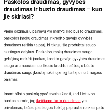
Paskolos draudimas, gyvybės
draudimas ir būsto draudimas – kuo
jie skiriasi?
Viena dažniausių painiavų yra manyti, kad būsto draudimas,
paskolos įmokų draudimas ir kredito gavėjo gyvybės
draudimas reiškia tą patį. Iš tikrųjų šie produktai saugo
skirtingus dalykus. Paskolos įmokų draudimas saugo
gebėjimą mokėti įmokas, kredito gavėjo gyvybės draudimas
saugo artimuosius nuo likusio kredito naštos, o būsto
draudimas saugo įkeistą nekilnojamąjį turtą, o ne žmogaus
pajamas.
Imant būsto paskolą ypač svarbu žinoti, kad Lietuvos
bankas nurodo, jog
įkeičiamo turto draudimas
yra
privalomas, tačiau paslaugos teikėją paprastai renkasi pats