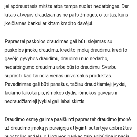
jei apdraustasis miršta arba tampa nuolat nedarbingas. Dar
kitais atvejais draudžiamas ne pats žmogus, o turtas, kuris
įkeičiamas bankui ar kitam kredito davėjui.
Paprastai paskolos draudimas gali būti siejamas su
paskolos įmokų draudimu, kredito įmokų draudimu, kredito
gavėjo gyvybės draudimu, draudimu nuo nedarbo,
nedarbingumo draudimu arba būsto draudimu. Svarbu
suprasti, kad tai nėra vienas universalus produktas.
Pavadinimas gali būti panašus, tačiau draudžiamieji įvykiai,
laukimo laikotarpis, išmokos dydis, išmokos gavėjas ir
nedraudžiamieji įvykiai gali labai skirtis.
Draudimo esmę galima paaiškinti paprastai: draudimo įmonė
už draudimo įmoką įsipareigoja atlyginti sutartyje apibrėžtus
nuostolius ar žalą, o Lietuvos bankas taip apibūdina ir pačią