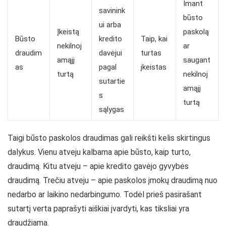
Imant
savinink
būsto
ui arba
Įkeistą
paskolą
Būsto
kredito
Taip, kai
nekilnoj
ar
draudim
davėjui
turtas
amąjį
saugant
as
pagal
įkeistas
turtą
nekilnoj
sutartie
amąjį
s
turtą
sąlygas
Taigi būsto paskolos draudimas gali reikšti kelis skirtingus
dalykus. Vienu atveju kalbama apie būsto, kaip turto,
draudimą. Kitu atveju – apie kredito gavėjo gyvybės
draudimą. Trečiu atveju – apie paskolos įmokų draudimą nuo
nedarbo ar laikino nedarbingumo. Todėl prieš pasirašant
sutartį verta paprašyti aiškiai įvardyti, kas tiksliai yra
draudžiama.