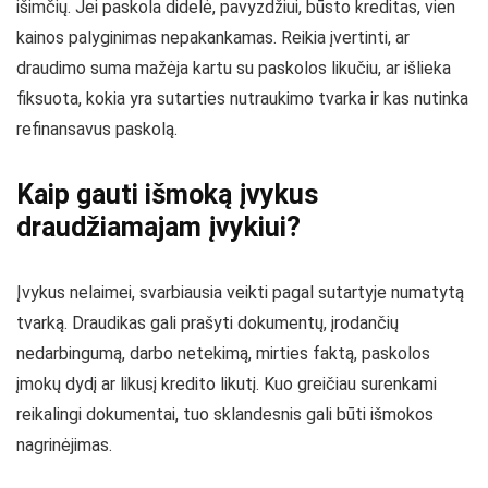
išimčių. Jei paskola didelė, pavyzdžiui, būsto kreditas, vien
kainos palyginimas nepakankamas. Reikia įvertinti, ar
draudimo suma mažėja kartu su paskolos likučiu, ar išlieka
fiksuota, kokia yra sutarties nutraukimo tvarka ir kas nutinka
refinansavus paskolą.
Kaip gauti išmoką įvykus
draudžiamajam įvykiui?
Įvykus nelaimei, svarbiausia veikti pagal sutartyje numatytą
tvarką. Draudikas gali prašyti dokumentų, įrodančių
nedarbingumą, darbo netekimą, mirties faktą, paskolos
įmokų dydį ar likusį kredito likutį. Kuo greičiau surenkami
reikalingi dokumentai, tuo sklandesnis gali būti išmokos
nagrinėjimas.