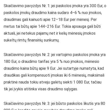
Skaičiavimo pavyzdys Nr. 1: jei paskolos įmoka yra 300 Eur, o
paskolos įmokų draudimo kaina sudaro 4–6 % nuo įmokos,
draudimas gali kainuoti apie 12–18 Eur per mėnesį. Per
metus tai būtų apie 144–216 Eur. Tokia apsauga gali būti
aktuali, jei netekus pajamų net ir kelių mėnesių įmokos
sukeltų rimtų finansinių sunkumų.
Skaičiavimo pavyzdys Nr. 2: jei vartojimo paskolos įmoka yra
180 Eur, o draudimo tarifas yra 5 % nuo įmokos, mėnesio
draudimo kaina būtų apie 9 Eur. Jei sutartyje numatyta, kad
draudikas gali kompensuoti įmokas iki 6 mėnesių, maksimali
praktinė nauda tokiu atveju galėtų siekti 1 080 Eur, tačiau
tik jei įvykis atitinka visas draudimo sąlygas.
Skaičiavimo pavyzdys Nr. 3: jei būsto paskolos likutis yra 80