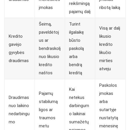
reikšmingą
įmokas
ribotą laiką
pajamų dalį
Šeimą,
Turint
Visą ar dalį
paveldėtoj
ilgalaikę
Kredito
likusio
us ar
būsto
gavėjo
kredito
bendraskolį
paskolą
gyvybės
likučio
nuo likusio
arba
draudimas
mirties
kredito
bendrą
atveju
naštos
kreditą
Paskolos
Kai
Pajamų
įmokas
Draudimas
netekus
stabilumą
arba
nuo laikino
darbingum
ligos ar
sutartyje
nedarbingu
o laikinai
traumos
nustatytą
mo
sumažėtų
metu
mėnesinę
pajamos