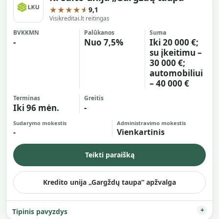
★★★★★
9,1
Visikreditai.lt reitingas
BVKKMN
Palūkanos
Suma
-
Nuo 7,5%
Iki 20 000 €;
su įkeitimu –
30 000 €;
automobiliui
– 40 000 €
Terminas
Greitis
Iki 96 mėn.
-
Sudarymo mokestis
Administravimo mokestis
-
Vienkartinis
Teikti paraišką
Kredito unija „Gargždų taupa“ apžvalga
Tipinis pavyzdys