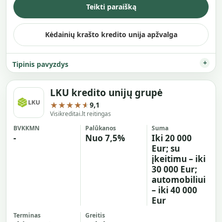
Teikti paraišką
Kėdainių krašto kredito unija apžvalga
Tipinis pavyzdys
LKU kredito unijų grupė
★★★★★
9,1
Visikreditai.lt reitingas
BVKKMN
Palūkanos
Suma
-
Nuo 7,5%
Iki 20 000
Eur; su
įkeitimu – iki
30 000 Eur;
automobiliui
– iki 40 000
Eur
Terminas
Greitis