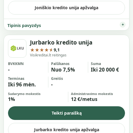
Joniškio kredito unija apžvalga
Tipinis pavyzdys
Jurbarko kredito unija
★★★★★
9,1
Visikreditai.lt reitingas
BVKKMN
Palūkanos
Suma
-
Nuo 7,5%
Iki 20 000 €
Terminas
Greitis
Iki 96 mėn.
-
Sudarymo mokestis
Administravimo mokestis
1%
12 €/metus
Teikti paraišką
Jurbarko kredito unija apžvalga