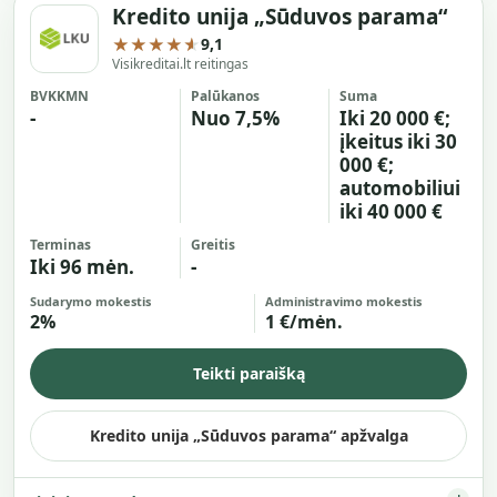
Kredito unija „Sūduvos parama“
★★★★★
9,1
Visikreditai.lt reitingas
BVKKMN
Palūkanos
Suma
-
Nuo 7,5%
Iki 20 000 €;
įkeitus iki 30
000 €;
automobiliui
iki 40 000 €
Terminas
Greitis
Iki 96 mėn.
-
Sudarymo mokestis
Administravimo mokestis
2%
1 €/mėn.
Teikti paraišką
Kredito unija „Sūduvos parama“ apžvalga