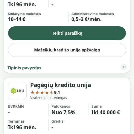
Iki 96 mėn.
-
Sudarymo mokestis
Administravimo mokestis
10–14 €
0,5–3 €/mėn.
Teikti paraišką
Mažeikių kredito unija apžvalga
Tipinis pavyzdys
Pagėgių kredito unija
★★★★★
9,1
Visikreditai.lt reitingas
BVKKMN
Palūkanos
Suma
-
Nuo 7,5%
Iki 40 000 €
Terminas
Greitis
Iki 96 mėn.
-