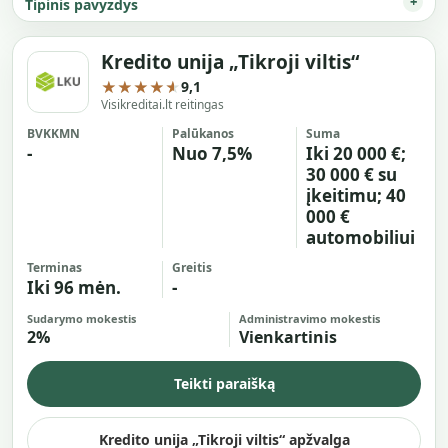
Tipinis pavyzdys
Kredito unija „Tikroji viltis“
★★★★★
9,1
Visikreditai.lt reitingas
BVKKMN
Palūkanos
Suma
-
Nuo 7,5%
Iki 20 000 €;
30 000 € su
įkeitimu; 40
000 €
automobiliui
Terminas
Greitis
Iki 96 mėn.
-
Sudarymo mokestis
Administravimo mokestis
2%
Vienkartinis
Teikti paraišką
Kredito unija „Tikroji viltis“ apžvalga