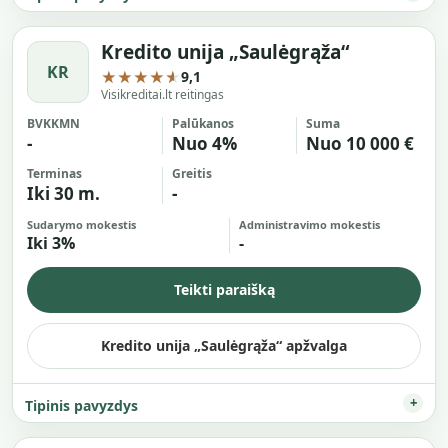
Kredito unija „Saulėgrąža“
KR
★★★★★
9,1
Visikreditai.lt reitingas
BVKKMN
Palūkanos
Suma
-
Nuo 4%
Nuo 10 000 €
Terminas
Greitis
Iki 30 m.
-
Sudarymo mokestis
Administravimo mokestis
Iki 3%
-
Teikti paraišką
Kredito unija „Saulėgrąža“ apžvalga
Tipinis pavyzdys