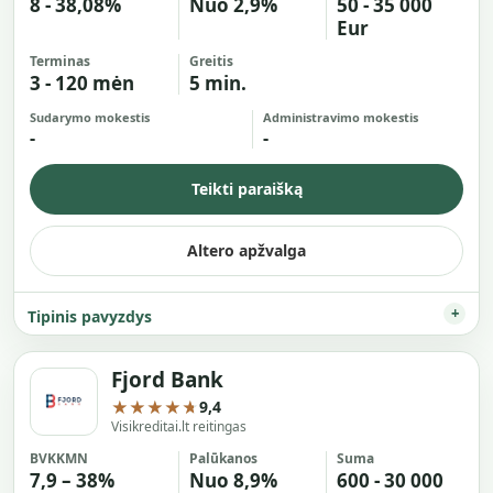
8 - 38,08%
Nuo 2,9%
50 - 35 000
Eur
Terminas
Greitis
3 - 120 mėn
5 min.
Sudarymo mokestis
Administravimo mokestis
-
-
Teikti paraišką
Altero apžvalga
Tipinis pavyzdys
Fjord Bank
★★★★★
9,4
Visikreditai.lt reitingas
BVKKMN
Palūkanos
Suma
7,9 – 38%
Nuo 8,9%
600 - 30 000