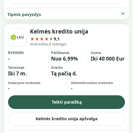
Tipinis pavyzdys
Kelmės kredito unija
★★★★★
9,1
Visikreditai.lt reitingas
BVKKMN
Palūkanos
Suma
-
Nuo 6,99%
Iki 40 000 Eur
Terminas
Greitis
Iki 7 m.
Tą pačią d.
Sudarymo mokestis
Administravimo mokestis
-
-
Teikti paraišką
Kelmės kredito unija apžvalga