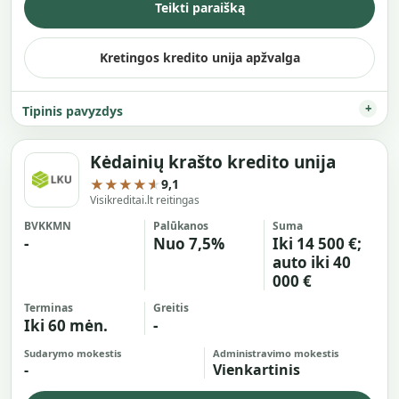
Teikti paraišką
Kretingos kredito unija apžvalga
Tipinis pavyzdys
Kėdainių krašto kredito unija
★★★★★
9,1
Visikreditai.lt reitingas
BVKKMN
Palūkanos
Suma
-
Nuo 7,5%
Iki 14 500 €;
auto iki 40
000 €
Terminas
Greitis
Iki 60 mėn.
-
Sudarymo mokestis
Administravimo mokestis
-
Vienkartinis