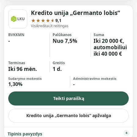
Kredito unija „Germanto lobis“
★★★★★
9,1
Visikreditai.lt reitingas
BVKKMN
Palūkanos
Suma
-
Nuo 7,5%
Iki 20 000 €,
automobiliui
iki 40 000 €
Terminas
Greitis
Iki 96 mėn.
1 d.
Sudarymo mokestis
Administravimo mokestis
1,30%
-
Teikti paraišką
Kredito unija „Germanto lobis“ apžvalga
Tipinis pavyzdys