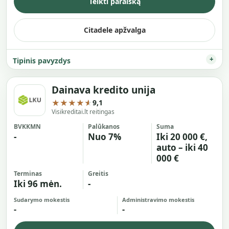
Teikti paraišką
Citadele apžvalga
Tipinis pavyzdys
Dainava kredito unija
★★★★★
9,1
Visikreditai.lt reitingas
BVKKMN
Palūkanos
Suma
-
Nuo 7%
Iki 20 000 €,
auto – iki 40
000 €
Terminas
Greitis
Iki 96 mėn.
-
Sudarymo mokestis
Administravimo mokestis
-
-