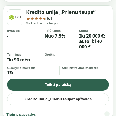
Kredito unija „Prienų taupa“
★★★★★
9,1
Visikreditai.lt reitingas
BVKKMN
Palūkanos
Suma
-
Nuo 7,5%
Iki 20 000 €;
auto iki 40
000 €
Terminas
Greitis
Iki 96 mėn.
-
Sudarymo mokestis
Administravimo mokestis
1%
-
Teikti paraišką
Kredito unija „Prienų taupa“ apžvalga
Tipinis pavyzdys