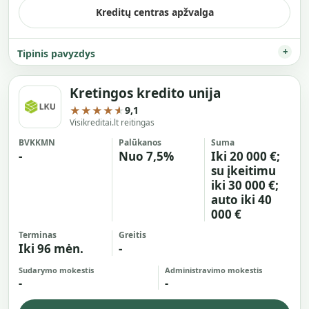
Kreditų centras apžvalga
Tipinis pavyzdys
Kretingos kredito unija
★★★★★
9,1
Visikreditai.lt reitingas
BVKKMN
Palūkanos
Suma
-
Nuo 7,5%
Iki 20 000 €;
su įkeitimu
iki 30 000 €;
auto iki 40
000 €
Terminas
Greitis
Iki 96 mėn.
-
Sudarymo mokestis
Administravimo mokestis
-
-