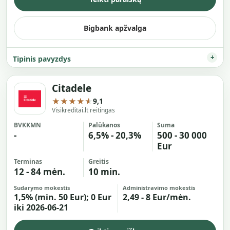
Bigbank apžvalga
Tipinis pavyzdys
Citadele
★★★★★
9,1
Visikreditai.lt reitingas
BVKKMN
Palūkanos
Suma
-
6,5% - 20,3%
500 - 30 000
Eur
Terminas
Greitis
12 - 84 mėn.
10 min.
Sudarymo mokestis
Administravimo mokestis
1,5% (min. 50 Eur); 0 Eur
2,49 - 8 Eur/mėn.
iki 2026-06-21