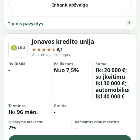
Inbank apžvalga
Tipinis pavyzdys
Jonavos kredito unija
★★★★★
9,1
Visikreditai.lt reitingas
BVKKMN
Palūkanos
Suma
-
Nuo 7,5%
Iki 20 000 €;
su įkeitimu
iki 30 000 €;
automobiliui
iki 40 000 €
Terminas
Greitis
Iki 96 mėn.
-
Sudarymo mokestis
Administravimo mokestis
2%
-