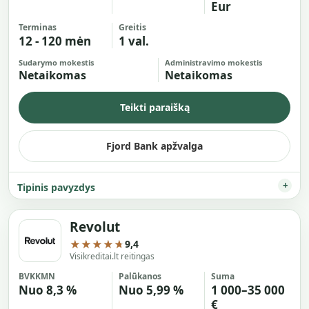
Eur
Terminas
Greitis
12 - 120 mėn
1 val.
Sudarymo mokestis
Administravimo mokestis
Netaikomas
Netaikomas
Teikti paraišką
Fjord Bank apžvalga
Tipinis pavyzdys
Revolut
★★★★★
9,4
Visikreditai.lt reitingas
BVKKMN
Palūkanos
Suma
Nuo 8,3 %
Nuo 5,99 %
1 000–35 000
€