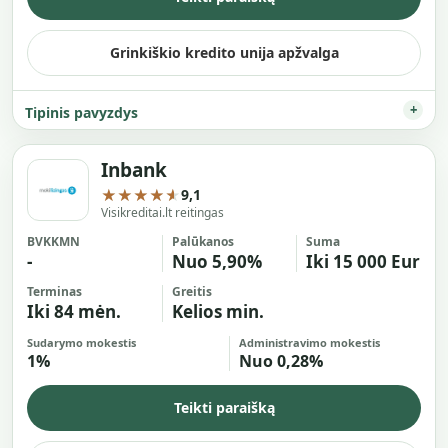
Grinkiškio kredito unija apžvalga
Tipinis pavyzdys
Inbank
★★★★★
9,1
Visikreditai.lt reitingas
BVKKMN
Palūkanos
Suma
-
Nuo 5,90%
Iki 15 000 Eur
Terminas
Greitis
Iki 84 mėn.
Kelios min.
Sudarymo mokestis
Administravimo mokestis
1%
Nuo 0,28%
Teikti paraišką