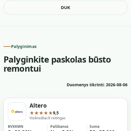
DUK
Palyginimas
Palyginkite paskolas būsto
remontui
Duomenys tikrinti: 2026-08-06
Altero
★★★★★
9,5
Visikreditai.lt reitingas
BVKKMN
Palūkanos
Suma