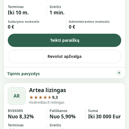
Terminas
Greitis
Iki 10 m.
1 min.
Sudarymo mokestis
Administravimo mokestis
0 €
0 €
Teikti paraišką
Revolut apžvalga
Tipinis pavyzdys
Artea lizingas
AR
★★★★★
9,3
Visikreditai.lt reitingas
BVKKMN
Palūkanos
Suma
Nuo 8,32%
Nuo 5,90%
Iki 30 000 Eur
Terminas
Greitis