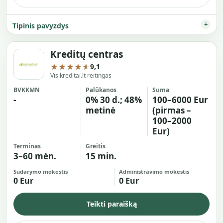
Tipinis pavyzdys
Kreditų centras
★★★★★
9,1
Visikreditai.lt reitingas
BVKKMN
Palūkanos
Suma
-
0% 30 d.; 48%
100–6000 Eur
metinė
(pirmas –
100–2000
Eur)
Terminas
Greitis
3–60 mėn.
15 min.
Sudarymo mokestis
Administravimo mokestis
0 Eur
0 Eur
Teikti paraišką