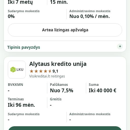
Iki 7 metų
15 min.
Sudarymo mokestis
Administravimo mokestis
0%
Nuo 0,10% / mėn.
Artea lizingas apžvalga
Tipinis pavyzdys
Alytaus kredito unija
★★★★★
9,1
Visikreditai.lt reitingas
BVKKMN
Palūkanos
Suma
-
Nuo 7,5%
Iki 40 000 €
Terminas
Greitis
Iki 96 mėn.
-
Sudarymo mokestis
Administravimo mokestis
-
-