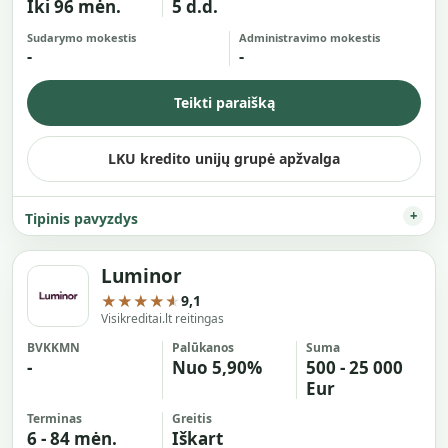
Iki 96 mėn.
5 d.d.
Sudarymo mokestis
Administravimo mokestis
-
-
Teikti paraišką
LKU kredito unijų grupė apžvalga
Tipinis pavyzdys
Luminor
★★★★★
9,1
Visikreditai.lt reitingas
BVKKMN
Palūkanos
Suma
-
Nuo 5,90%
500 - 25 000
Eur
Terminas
Greitis
6 - 84 mėn.
Iškart