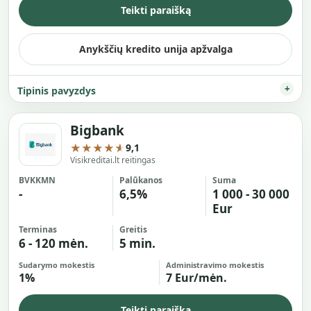
Teikti paraišką
Anykščių kredito unija apžvalga
Tipinis pavyzdys
Bigbank
★★★★★
9,1
Visikreditai.lt reitingas
BVKKMN
Palūkanos
Suma
-
6,5%
1 000 - 30 000
Eur
Terminas
Greitis
6 - 120 mėn.
5 min.
Sudarymo mokestis
Administravimo mokestis
1%
7 Eur/mėn.
Teikti paraišką