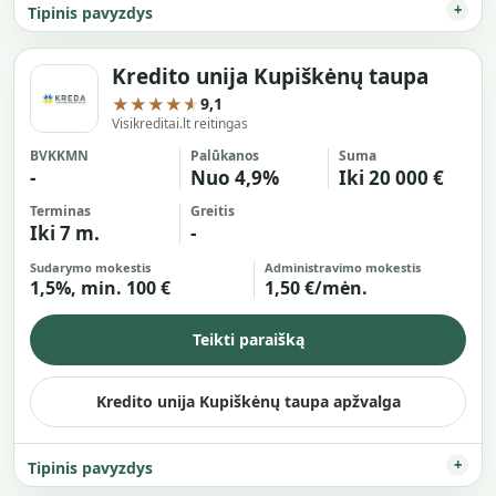
Tipinis pavyzdys
Kredito unija Kupiškėnų taupa
★★★★★
9,1
Visikreditai.lt reitingas
BVKKMN
Palūkanos
Suma
-
Nuo 4,9%
Iki 20 000 €
Terminas
Greitis
Iki 7 m.
-
Sudarymo mokestis
Administravimo mokestis
1,5%, min. 100 €
1,50 €/mėn.
Teikti paraišką
Kredito unija Kupiškėnų taupa apžvalga
Tipinis pavyzdys