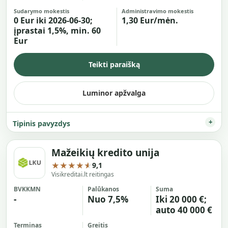
Sudarymo mokestis
Administravimo mokestis
0 Eur iki 2026-06-30;
1,30 Eur/mėn.
įprastai 1,5%, min. 60
Eur
Teikti paraišką
Luminor apžvalga
Tipinis pavyzdys
Mažeikių kredito unija
★★★★★
9,1
Visikreditai.lt reitingas
BVKKMN
Palūkanos
Suma
-
Nuo 7,5%
Iki 20 000 €;
auto 40 000 €
Terminas
Greitis