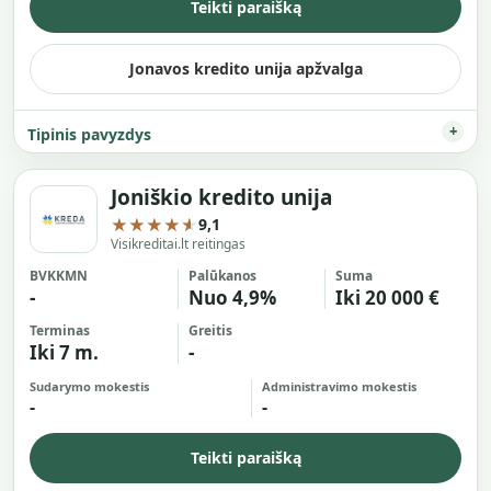
Teikti paraišką
Jonavos kredito unija apžvalga
Tipinis pavyzdys
Joniškio kredito unija
★★★★★
9,1
Visikreditai.lt reitingas
BVKKMN
Palūkanos
Suma
-
Nuo 4,9%
Iki 20 000 €
Terminas
Greitis
Iki 7 m.
-
Sudarymo mokestis
Administravimo mokestis
-
-
Teikti paraišką