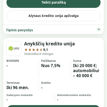
Teikti paraišką
Alytaus kredito unija apžvalga
Tipinis pavyzdys
Anykščių kredito unija
★★★★★
9,1
Visikreditai.lt reitingas
BVKKMN
Palūkanos
Suma
-
Nuo 7,5%
Iki 20 000 €;
automobiliui
– 40 000 €
Terminas
Greitis
Iki 96 mėn.
-
Sudarymo mokestis
Administravimo mokestis
-
-