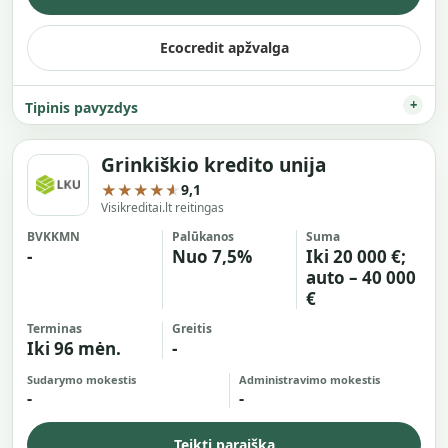
Ecocredit apžvalga
Tipinis pavyzdys
Grinkiškio kredito unija
★★★★★
9,1
Visikreditai.lt reitingas
BVKKMN
Palūkanos
Suma
-
Nuo 7,5%
Iki 20 000 €;
auto – 40 000
€
Terminas
Greitis
Iki 96 mėn.
-
Sudarymo mokestis
Administravimo mokestis
-
-
Teikti paraišką