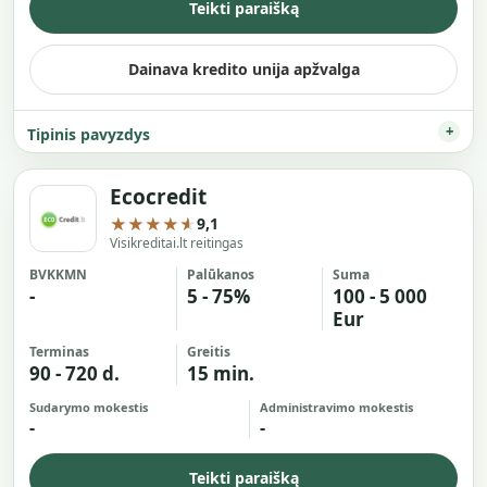
Teikti paraišką
Dainava kredito unija apžvalga
Tipinis pavyzdys
Ecocredit
★★★★★
9,1
Visikreditai.lt reitingas
BVKKMN
Palūkanos
Suma
-
5 - 75%
100 - 5 000
Eur
Terminas
Greitis
90 - 720 d.
15 min.
Sudarymo mokestis
Administravimo mokestis
-
-
Teikti paraišką