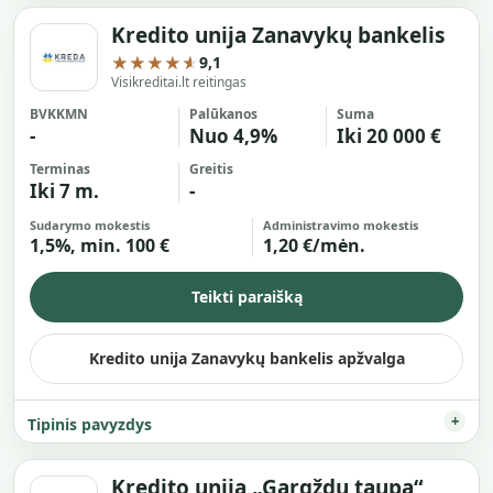
Kredito unija Zanavykų bankelis
★★★★★
9,1
Visikreditai.lt reitingas
BVKKMN
Palūkanos
Suma
-
Nuo 4,9%
Iki 20 000 €
Terminas
Greitis
Iki 7 m.
-
Sudarymo mokestis
Administravimo mokestis
1,5%, min. 100 €
1,20 €/mėn.
Teikti paraišką
Kredito unija Zanavykų bankelis apžvalga
Tipinis pavyzdys
Kredito unija „Gargždų taupa“